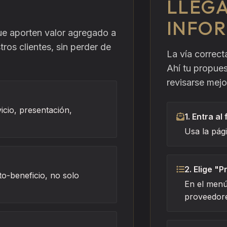
LLEGA
INFO
ue aporten valor agregado a
tros clientes, sin perder de
La vía correct
Ahí tu propues
revisarse mej
icio, presentación,
1. Entra al
Usa la pági
2. Elige "
o-beneficio, no solo
En el menú
proveedores