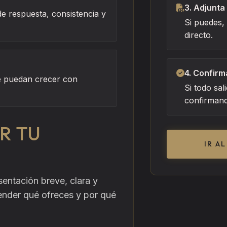
3. Adjunta
e respuesta, consistencia y
Si puedes,
directo.
4. Confirm
ue puedan crecer con
Si todo sal
confirmand
R TU
IR A
entación breve, clara y
tender qué ofreces y por qué